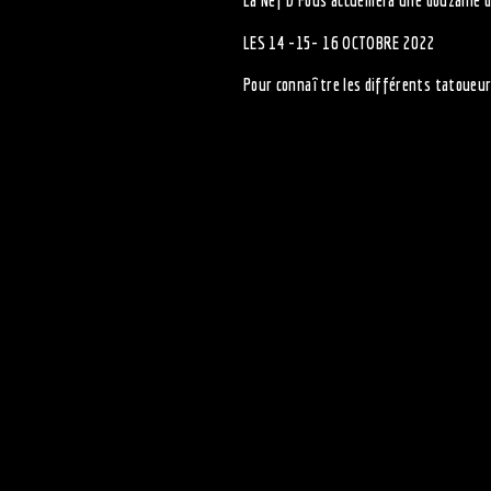
La Nef D Fous accueillera une douzaine d
LES 14 -15- 16 OCTOBRE 2022
Pour connaître les différents tatoueur