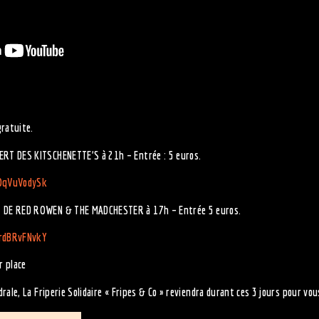
ratuite.
RT DES KITSCHENETTE’S à 21h – Entrée : 5 euros.
OqVuVodySk
 DE RED ROWEN & THE MADCHESTER à 17h – Entrée 5 euros.
rdBRvFNvkY
r place
rale, La Friperie Solidaire « Fripes & Co » reviendra durant ces 3 jours pour vou