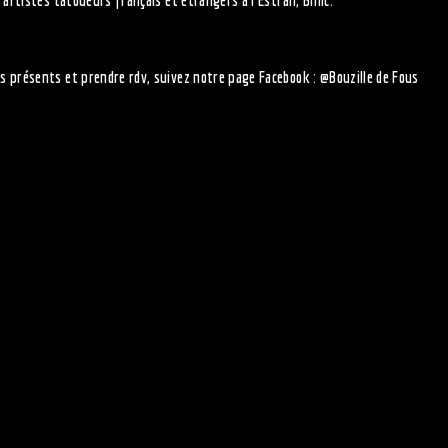
’artistes tatoueurs français et étrangers à l’Estran, Binic.
s présents et prendre rdv, suivez notre page Facebook : @Bouzille de Fous